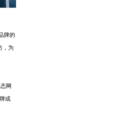
品牌的
坊，为
生态网
牌或