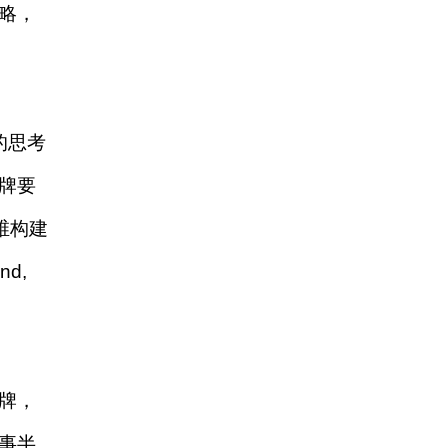
略，
的思考
牌要
维构建
d,
牌，
事半