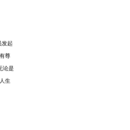
员发起
有尊
无论是
人生