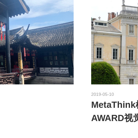
2019-05-10
MetaThi
AWARD